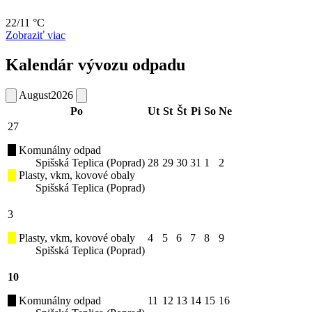
22/11 °C
Zobraziť viac
Kalendár vývozu odpadu
August
2026
Po
Ut
St
Št
Pi
So
Ne
27
Komunálny odpad
Spišská Teplica (Poprad)
28
29
30
31
1
2
Plasty, vkm, kovové obaly
Spišská Teplica (Poprad)
3
Plasty, vkm, kovové obaly
4
5
6
7
8
9
Spišská Teplica (Poprad)
10
Komunálny odpad
11
12
13
14
15
16