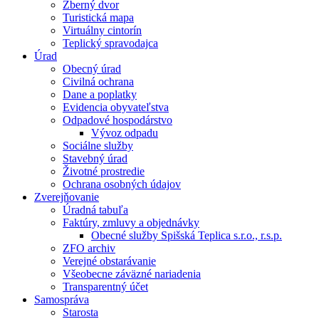
Zberný dvor
Turistická mapa
Virtuálny cintorín
Teplický spravodajca
Úrad
Obecný úrad
Civilná ochrana
Dane a poplatky
Evidencia obyvateľstva
Odpadové hospodárstvo
Vývoz odpadu
Sociálne služby
Stavebný úrad
Životné prostredie
Ochrana osobných údajov
Zverejňovanie
Úradná tabuľa
Faktúry, zmluvy a objednávky
Obecné služby Spišská Teplica s.r.o., r.s.p.
ZFO archiv
Verejné obstarávanie
Všeobecne záväzné nariadenia
Transparentný účet
Samospráva
Starosta