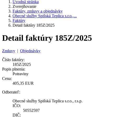
Úvodná stránka
Zverejňovanie
Faktúry, zmluvy a objednávky
Obecné služby Spišská Teplica s.r.o.,...
Faktúry
Detail faktúry 185Z/2025
Detail faktúry 185Z/2025
Zmluvy
|
Objednávky
Číslo faktúry:
185Z/2025
Popis plnenia:
Potraviny
Cena:
405,35 EUR
Odberateľ:
Obecné služby Spišská Teplica s.r.o., r.s.p.
IČO:
50552597
DIČ: