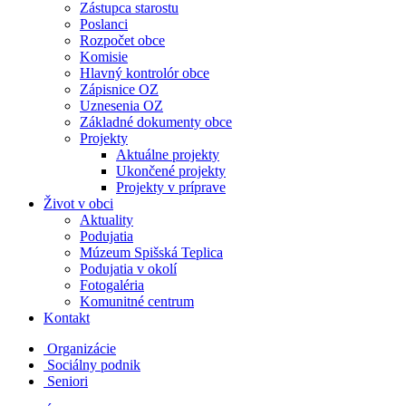
Zástupca starostu
Poslanci
Rozpočet obce
Komisie
Hlavný kontrolór obce
Zápisnice OZ
Uznesenia OZ
Základné dokumenty obce
Projekty
Aktuálne projekty
Ukončené projekty
Projekty v príprave
Život v obci
Aktuality
Podujatia
Múzeum Spišská Teplica
Podujatia v okolí
Fotogaléria
Komunitné centrum
Kontakt
Organizácie
Sociálny podnik
Seniori