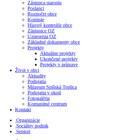
Zástupca starostu
Poslanci
Rozpočet obce
Komisie
Hlavný kontrolór obce
Zápisnice OZ
Uznesenia OZ
Základné dokumenty obce
Projekty
Aktuálne projekty
Ukončené projekty
Projekty v príprave
Život v obci
Aktuality
Podujatia
Múzeum Spišská Teplica
Podujatia v okolí
Fotogaléria
Komunitné centrum
Kontakt
Organizácie
Sociálny podnik
Seniori