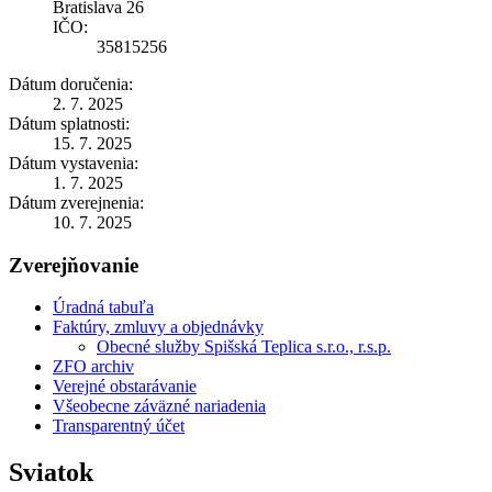
Bratislava 26
IČO:
35815256
Dátum doručenia:
2. 7. 2025
Dátum splatnosti:
15. 7. 2025
Dátum vystavenia:
1. 7. 2025
Dátum zverejnenia:
10. 7. 2025
Zverejňovanie
Úradná tabuľa
Faktúry, zmluvy a objednávky
Obecné služby Spišská Teplica s.r.o., r.s.p.
ZFO archiv
Verejné obstarávanie
Všeobecne záväzné nariadenia
Transparentný účet
Sviatok