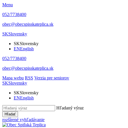
Menu
052/7738400
obec@obecspisskateplica.sk
SK
Slovensky
SK
Slovensky
EN
English
052/7738400
obec@obecspisskateplica.sk
Mapa webu
RSS
Verzia pre seniorov
SK
Slovensky
SK
Slovensky
EN
English
Hľadaný výraz
Hľadať
rozšírené vyhľadávanie