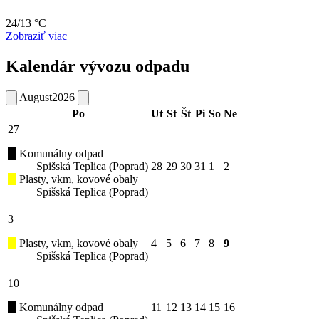
24/13 °C
Zobraziť viac
Kalendár vývozu odpadu
August
2026
Po
Ut
St
Št
Pi
So
Ne
27
Komunálny odpad
Spišská Teplica (Poprad)
28
29
30
31
1
2
Plasty, vkm, kovové obaly
Spišská Teplica (Poprad)
3
Plasty, vkm, kovové obaly
4
5
6
7
8
9
Spišská Teplica (Poprad)
10
Komunálny odpad
11
12
13
14
15
16