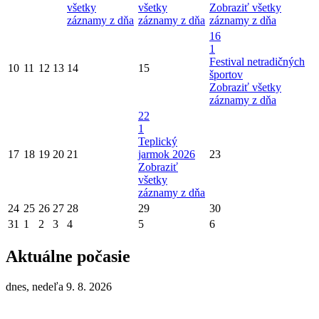
všetky
všetky
Zobraziť všetky
záznamy z dňa
záznamy z dňa
záznamy z dňa
16
1
Festival netradičných
10
11
12
13
14
15
športov
Zobraziť všetky
záznamy z dňa
22
1
Teplický
17
18
19
20
21
jarmok 2026
23
Zobraziť
všetky
záznamy z dňa
24
25
26
27
28
29
30
31
1
2
3
4
5
6
Aktuálne počasie
dnes, nedeľa 9. 8. 2026