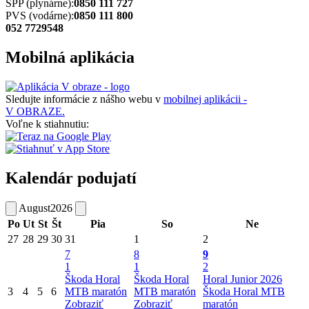
SPP (plynárne):
0850 111 727
PVS (vodárne):
0850 111 800
052 7729548
Mobilná aplikácia
Sledujte informácie z nášho webu v
mobilnej aplikácii -
V OBRAZE.
Voľne k stiahnutiu:
Kalendár podujatí
August
2026
Po
Ut
St
Št
Pia
So
Ne
27
28
29
30
31
1
2
7
8
9
1
1
2
Škoda Horal
Škoda Horal
Horal Junior 2026
3
4
5
6
MTB maratón
MTB maratón
Škoda Horal MTB
Zobraziť
Zobraziť
maratón