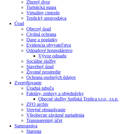
Zberný dvor
Turistická mapa
Virtuálny cintorín
Teplický spravodajca
Úrad
Obecný úrad
Civilná ochrana
Dane a poplatky
Evidencia obyvateľstva
Odpadové hospodárstvo
Vývoz odpadu
Sociálne služby
Stavebný úrad
Životné prostredie
Ochrana osobných údajov
Zverejňovanie
Úradná tabuľa
Faktúry, zmluvy a objednávky
Obecné služby Spišská Teplica s.r.o., r.s.p.
ZFO archiv
Verejné obstarávanie
Všeobecne záväzné nariadenia
Transparentný účet
Samospráva
Starosta