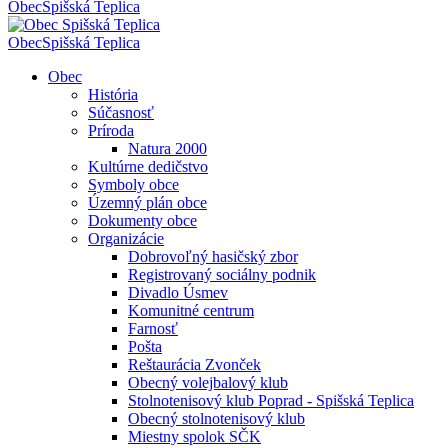
Obec
Spišská Teplica
Obec
Spišská Teplica
Obec
História
Súčasnosť
Príroda
Natura 2000
Kultúrne dedičstvo
Symboly obce
Územný plán obce
Dokumenty obce
Organizácie
Dobrovoľný hasičský zbor
Registrovaný sociálny podnik
Divadlo Úsmev
Komunitné centrum
Farnosť
Pošta
Reštaurácia Zvonček
Obecný volejbalový klub
Stolnotenisový klub Poprad - Spišská Teplica
Obecný stolnotenisový klub
Miestny spolok SČK