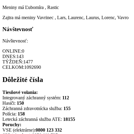
Meniny má
Ľubomíra
, Rastic
Zajtra má meniny
Vavrinec
, Lars, Laurenc, Laurus, Lorenc, Vavro
Návštevnosť
Návštevnosť:
ONLINE:
0
DNES:
143
TÝŽDEŇ:
1477
CELKOM:
1092690
Dôležité čísla
Tiesňové volania:
Integrovaný záchranný systém:
112
Hasiči:
150
Záchranná zdravotnícka služba:
155
Polícia:
158
Letecká záchranná služba ATE:
18155
Poruchy:
VSE (elektrárne):
0800 123 332