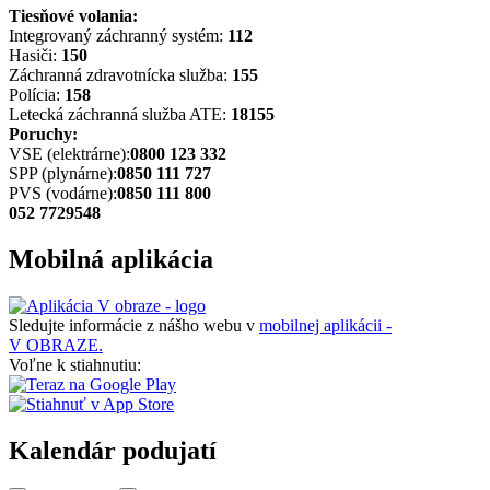
Tiesňové volania:
Integrovaný záchranný systém:
112
Hasiči:
150
Záchranná zdravotnícka služba:
155
Polícia:
158
Letecká záchranná služba ATE:
18155
Poruchy:
VSE (elektrárne):
0800 123 332
SPP (plynárne):
0850 111 727
PVS (vodárne):
0850 111 800
052 7729548
Mobilná aplikácia
Sledujte informácie z nášho webu v
mobilnej aplikácii -
V OBRAZE.
Voľne k stiahnutiu:
Kalendár podujatí