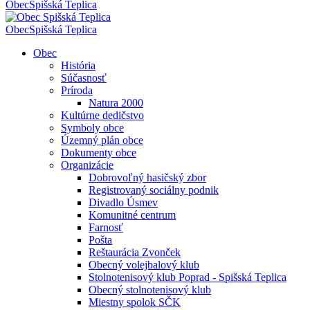
Obec
Spišská Teplica
Obec
Spišská Teplica
Obec
História
Súčasnosť
Príroda
Natura 2000
Kultúrne dedičstvo
Symboly obce
Územný plán obce
Dokumenty obce
Organizácie
Dobrovoľný hasičský zbor
Registrovaný sociálny podnik
Divadlo Úsmev
Komunitné centrum
Farnosť
Pošta
Reštaurácia Zvonček
Obecný volejbalový klub
Stolnotenisový klub Poprad - Spišská Teplica
Obecný stolnotenisový klub
Miestny spolok SČK