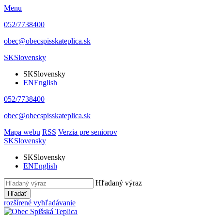
Menu
052/7738400
obec@obecspisskateplica.sk
SK
Slovensky
SK
Slovensky
EN
English
052/7738400
obec@obecspisskateplica.sk
Mapa webu
RSS
Verzia pre seniorov
SK
Slovensky
SK
Slovensky
EN
English
Hľadaný výraz
Hľadať
rozšírené vyhľadávanie