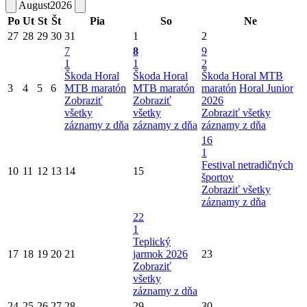
August
2026
Po
Ut
St
Št
Pia
So
Ne
27
28
29
30
31
1
2
7
8
9
1
1
2
Škoda Horal
Škoda Horal
Škoda Horal MTB
3
4
5
6
MTB maratón
MTB maratón
maratón
Horal Junior
Zobraziť
Zobraziť
2026
všetky
všetky
Zobraziť všetky
záznamy z dňa
záznamy z dňa
záznamy z dňa
16
1
Festival netradičných
10
11
12
13
14
15
športov
Zobraziť všetky
záznamy z dňa
22
1
Teplický
17
18
19
20
21
jarmok 2026
23
Zobraziť
všetky
záznamy z dňa
24
25
26
27
28
29
30