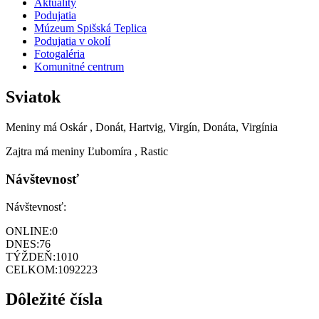
Aktuality
Podujatia
Múzeum Spišská Teplica
Podujatia v okolí
Fotogaléria
Komunitné centrum
Sviatok
Meniny má
Oskár
, Donát, Hartvig, Virgín, Donáta, Virgínia
Zajtra má meniny
Ľubomíra
, Rastic
Návštevnosť
Návštevnosť:
ONLINE:
0
DNES:
76
TÝŽDEŇ:
1010
CELKOM:
1092223
Dôležité čísla