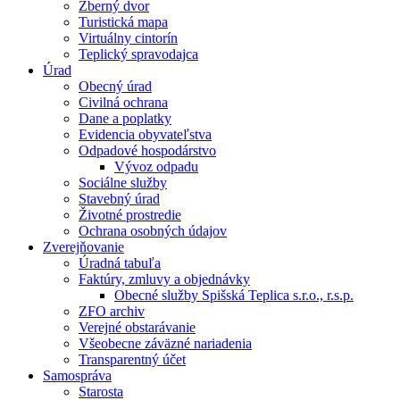
Zberný dvor
Turistická mapa
Virtuálny cintorín
Teplický spravodajca
Úrad
Obecný úrad
Civilná ochrana
Dane a poplatky
Evidencia obyvateľstva
Odpadové hospodárstvo
Vývoz odpadu
Sociálne služby
Stavebný úrad
Životné prostredie
Ochrana osobných údajov
Zverejňovanie
Úradná tabuľa
Faktúry, zmluvy a objednávky
Obecné služby Spišská Teplica s.r.o., r.s.p.
ZFO archiv
Verejné obstarávanie
Všeobecne záväzné nariadenia
Transparentný účet
Samospráva
Starosta