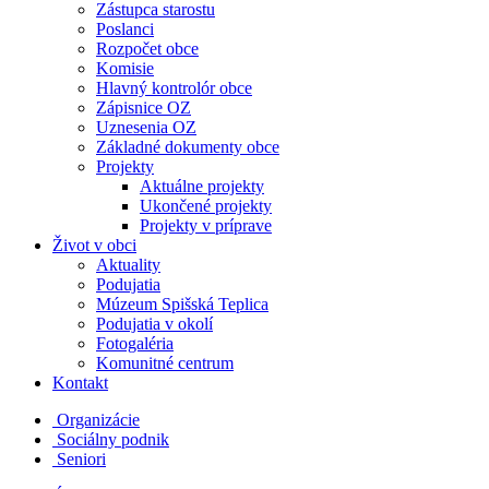
Zástupca starostu
Poslanci
Rozpočet obce
Komisie
Hlavný kontrolór obce
Zápisnice OZ
Uznesenia OZ
Základné dokumenty obce
Projekty
Aktuálne projekty
Ukončené projekty
Projekty v príprave
Život v obci
Aktuality
Podujatia
Múzeum Spišská Teplica
Podujatia v okolí
Fotogaléria
Komunitné centrum
Kontakt
Organizácie
Sociálny podnik
Seniori