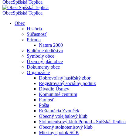
Obec
Spišská Teplica
Obec
Spišská Teplica
Obec
História
Súčasnosť
Príroda
Natura 2000
Kultúrne dedičstvo
Symboly obce
Územný plán obce
Dokumenty obce
Organizácie
Dobrovoľný hasičský zbor
Registrovaný sociálny podnik
Divadlo Úsmev
Komunitné centrum
Farnosť
Pošta
Reštaurácia Zvonček
Obecný volejbalový klub
Stolnotenisový klub Poprad - Spišská Teplica
Obecný stolnotenisový klub
Miestny spolok SČK