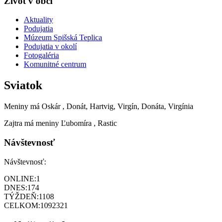
Život v obci
Aktuality
Podujatia
Múzeum Spišská Teplica
Podujatia v okolí
Fotogaléria
Komunitné centrum
Sviatok
Meniny má
Oskár
, Donát, Hartvig, Virgín, Donáta, Virgínia
Zajtra má meniny
Ľubomíra
, Rastic
Návštevnosť
Návštevnosť:
ONLINE:
1
DNES:
174
TÝŽDEŇ:
1108
CELKOM:
1092321