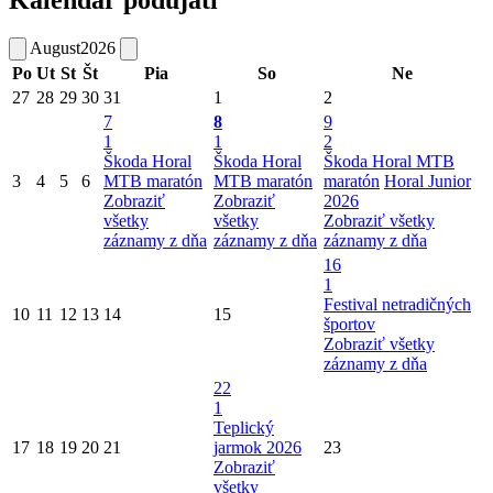
Kalendár podujatí
August
2026
Po
Ut
St
Št
Pia
So
Ne
27
28
29
30
31
1
2
7
8
9
1
1
2
Škoda Horal
Škoda Horal
Škoda Horal MTB
3
4
5
6
MTB maratón
MTB maratón
maratón
Horal Junior
Zobraziť
Zobraziť
2026
všetky
všetky
Zobraziť všetky
záznamy z dňa
záznamy z dňa
záznamy z dňa
16
1
Festival netradičných
10
11
12
13
14
15
športov
Zobraziť všetky
záznamy z dňa
22
1
Teplický
17
18
19
20
21
jarmok 2026
23
Zobraziť
všetky