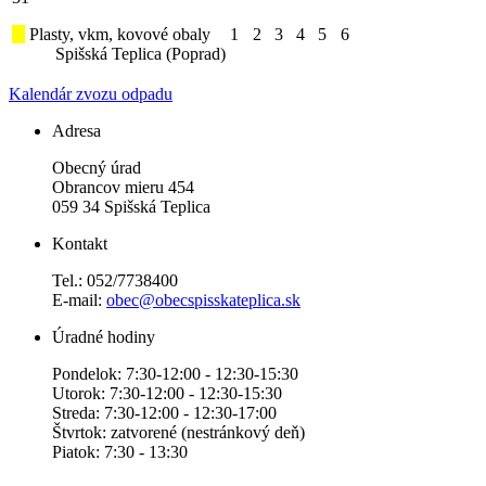
Plasty, vkm, kovové obaly
1
2
3
4
5
6
Spišská Teplica (Poprad)
Kalendár zvozu odpadu
Adresa
Obecný úrad
Obrancov mieru 454
059 34 Spišská Teplica
Kontakt
Tel.: 052/7738400
E-mail:
obec@obecspisskateplica.sk
Úradné hodiny
Pondelok: 7:30-12:00 - 12:30-15:30
Utorok: 7:30-12:00 - 12:30-15:30
Streda: 7:30-12:00 - 12:30-17:00
Štvrtok: zatvorené (nestránkový deň)
Piatok: 7:30 - 13:30