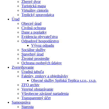
Zberný dvor
Turistická mapa
Virtuálny cintorín
Teplický spravodajca
Úrad
Obecný úrad
Civilná ochrana
Dane a poplatky
Evidencia obyvateľstva
Odpadové hospodárstvo
Vývoz odpadu
Sociálne služby
Stavebný úrad
Životné prostredie
Ochrana osobných údajov
Zverejňovanie
Úradná tabuľa
Faktúry, zmluvy a objednávky
Obecné služby Spišská Teplica s.r.o., r.s.p.
ZFO archiv
Verejné obstarávanie
Všeobecne záväzné nariadenia
Transparentný účet
Samospráva
Starosta