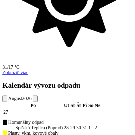
31/17 °C
Zobraziť viac
Kalendár vývozu odpadu
August
2026
Po
Ut
St
Št
Pi
So
Ne
27
Komunálny odpad
Spišská Teplica (Poprad)
28
29
30
31
1
2
Plasty, vkm, kovové obaly