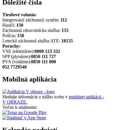
Dôležité čísla
Tiesňové volania:
Integrovaný záchranný systém:
112
Hasiči:
150
Záchranná zdravotnícka služba:
155
Polícia:
158
Letecká záchranná služba ATE:
18155
Poruchy:
VSE (elektrárne):
0800 123 332
SPP (plynárne):
0850 111 727
PVS (vodárne):
0850 111 800
052 7729548
Mobilná aplikácia
Sledujte informácie z nášho webu v
mobilnej aplikácii -
V OBRAZE.
Voľne k stiahnutiu: