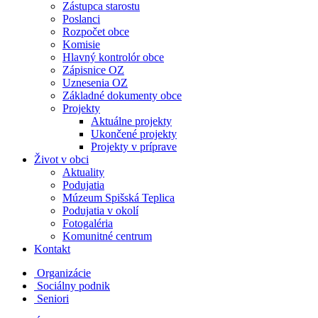
Zástupca starostu
Poslanci
Rozpočet obce
Komisie
Hlavný kontrolór obce
Zápisnice OZ
Uznesenia OZ
Základné dokumenty obce
Projekty
Aktuálne projekty
Ukončené projekty
Projekty v príprave
Život v obci
Aktuality
Podujatia
Múzeum Spišská Teplica
Podujatia v okolí
Fotogaléria
Komunitné centrum
Kontakt
Organizácie
Sociálny podnik
Seniori