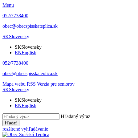
Menu
052/7738400
obec@obecspisskateplica.sk
SK
Slovensky
SK
Slovensky
EN
English
052/7738400
obec@obecspisskateplica.sk
Mapa webu
RSS
Verzia pre seniorov
SK
Slovensky
SK
Slovensky
EN
English
Hľadaný výraz
Hľadať
rozšírené vyhľadávanie