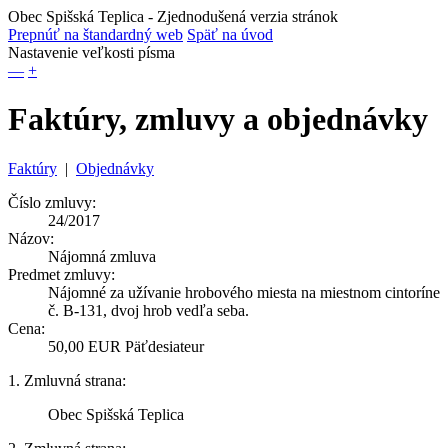
Obec Spišská Teplica
- Zjednodušená verzia stránok
Prepnúť na štandardný web
Späť na úvod
Nastavenie veľkosti písma
—
+
Faktúry, zmluvy a objednávky
Faktúry
|
Objednávky
Číslo zmluvy:
24/2017
Názov:
Nájomná zmluva
Predmet zmluvy:
Nájomné za užívanie hrobového miesta na miestnom cintoríne
č. B-131, dvoj hrob vedľa seba.
Cena:
50,00 EUR Päťdesiateur
1. Zmluvná strana:
Obec Spišská Teplica