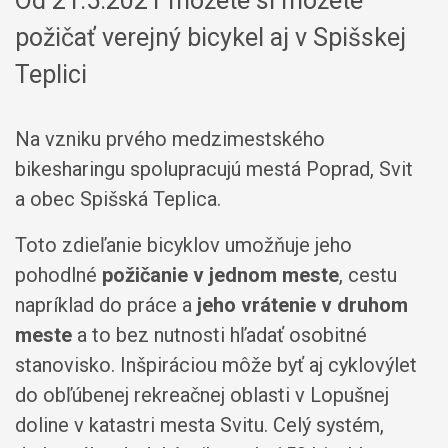
Od 21.5.2021 môžete si môžete
požičať verejný bicykel aj v Spišskej
Teplici
Na vzniku prvého medzimestského
bikesharingu spolupracujú mestá Poprad, Svit
a obec Spišská Teplica.
Toto zdieľanie bicyklov umožňuje jeho
pohodlné
požičanie v jednom meste
, cestu
napríklad do práce a
jeho vrátenie v druhom
meste
a to bez nutnosti hľadať osobitné
stanovisko. Inšpiráciou môže byť aj cyklovýlet
do obľúbenej rekreačnej oblasti v Lopušnej
doline v katastri mesta Svitu. Celý systém,