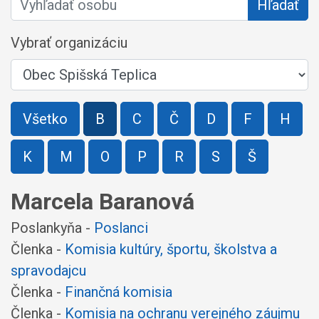
Hľadať
Vybrať organizáciu
Všetko
B
C
Č
D
F
H
K
M
O
P
R
S
Š
Marcela Baranová
Poslankyňa -
Poslanci
Členka -
Komisia kultúry, športu, školstva a
spravodajcu
Členka -
Finančná komisia
Členka -
Komisia na ochranu verejného záujmu